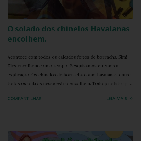
O solado dos chinelos Havaianas
encolhem.
Acontece com todos os calçados feitos de borracha. Sim!
Eles encolhem com o tempo. Pesquisamos e temos a
explicação. Os chinelos de borracha como havaianas, entre
todos os outros nesse estilo encolhem. Todo produto que
tem na sua composição a elasticidade irá sofrer influência
COMPARTILHAR
LEIA MAIS >>
tanto do calor quanto do frio, ou seja, durante o processo
de produção a matéria utilizada ainda não sofreu nenhuma
influência, ela é chamada de matéria virgem, o produto só
irá se alterar quando chegar na casa do consumidor, onde
será molhado e exposto ao sol, sendo assim o chinelo pode