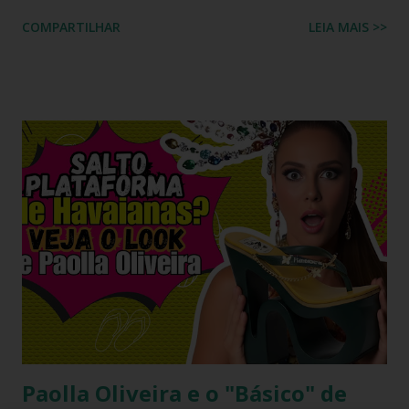
usando Havaianas modelo Top preto , em um look casual
COMPARTILHAR
LEIA MAIS >>
que se tornou rapidamente uma inspiração para fãs de
moda e apaixonados pela marca. O encontro entre a
naturalidade de Kelly e a simplicidade clássica das Havaianas
criou um momento fashion que capturou a essência do
“estilo real da vida real”: confortável, descomplicado e
totalmente copiável. É aquele tipo de visual que mostra
que moda não precisa ser cara, extravagante ou complexa e
que até as celebridades mais glamourosas valorizam peças
acessíveis que todo mundo pode ter. Hoje você vai ver por
que esse look viralizou, como a atriz combinou o modelo
Top preto, por que celebridades adoram esse clássico
brasileiro e como você pode reproduzir o visual da Kelly
Brook com facilidade. Vamos mergu...
Paolla Oliveira e o "Básico" de