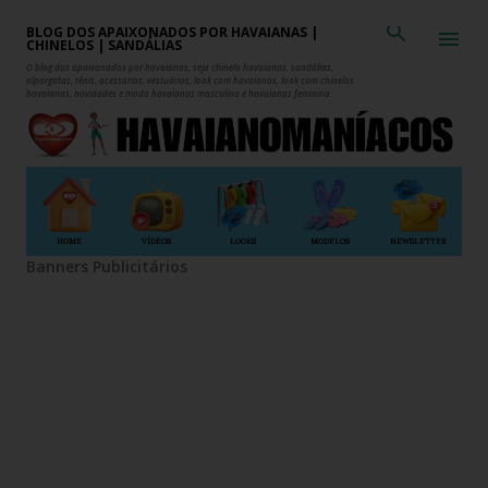
Pular para o conteúdo principal
BLOG DOS APAIXONADOS POR HAVAIANAS |
CHINELOS | SANDÁLIAS
O blog dos apaixonados por havaianas, seja chinelo havaianas, sandálias,
alpargatas, tênis, acessórios, vestuários, look com havaianas, look com chinelos
havaianas, novidades e moda havaianas masculina e havaianas feminina.
HOME
VÍDEOS
LOOKS
MODELOS
NEWSLETTER
Banners Publicitários