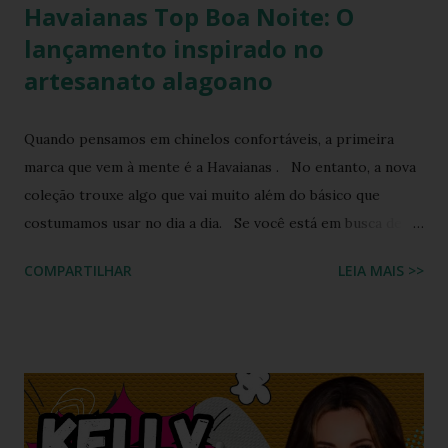
Havaianas Top Boa Noite: O
lançamento inspirado no
artesanato alagoano
Quando pensamos em chinelos confortáveis, a primeira
marca que vem à mente é a Havaianas . No entanto, a nova
coleção trouxe algo que vai muito além do básico que
costumamos usar no dia a dia. Se você está em busca de
um calçado que une o conforto clássico da borracha com a
COMPARTILHAR
LEIA MAIS >>
riqueza cultural do Nordeste brasileiro, o Chinelo
Havaianas Top Boa Noite é a escolha ideal. Inspirado no
tradicional bordado da Ilha do Ferro, em Alagoas, este
modelo promete transformar o seu visual de verão em uma
verdadeira declaração de estilo e arte. Você já imaginou
carregar na sola dos seus pés uma tradição que é
transmitida de geração em geração pelas artesãs do sertão