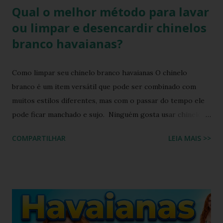
Qual o melhor método para lavar
ou limpar e desencardir chinelos
branco havaianas?
Como limpar seu chinelo branco havaianas O chinelo
branco é um item versátil que pode ser combinado com
muitos estilos diferentes, mas com o passar do tempo ele
pode ficar manchado e sujo. Ninguém gosta usar chinelo
sujo ou um chinelo encardido, ainda mais forem na cor
COMPARTILHAR
LEIA MAIS >>
branca ou alguma cor clara, principalmente os chinelos
havaianas. O chinelo branco é um calçado coringa para
diversas composições de look do dia, porém possui o
inconveniente de ser um calçado fácil de sujar. Nada melhor
que um look com chinelo, não é mesmo? Não se preocupe,
existem ótimas técnicas que você pode usar para limpar e