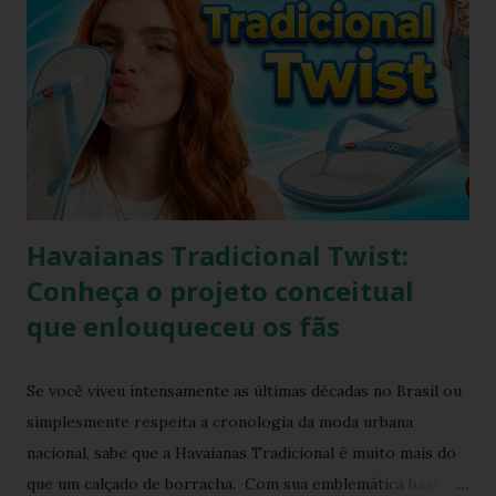
deixar seu chinelo branco brilhando novamente. Aprenda
como fazer isso agora mesmo! Um chinelo que combina
muito bem com peças jeans é o chinelo havaianas modelo
tradicional, o modelo bicolor da havaianas. Principalmente o
modelo na versão branco e azul claro. Como manter
havaianas branca O chinelo branco é uma peça elegante que
combina com quase tudo, mas precisa de um pouco de ...
Havaianas Tradicional Twist:
Conheça o projeto conceitual
que enlouqueceu os fãs
Se você viveu intensamente as últimas décadas no Brasil ou
simplesmente respeita a cronologia da moda urbana
nacional, sabe que a Havaianas Tradicional é muito mais do
que um calçado de borracha. Com sua emblemática base