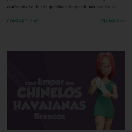
confortável e de alta qualidade, inspirado nas tradicionais
sandálias japonesas, a Havaianas rapidamente conquistou o
COMPARTILHAR
LEIA MAIS >>
coração dos consumidores em todo o mundo. Hoje, a marca
é propriedade da Alpargatas S.A., uma empresa brasileira
que é uma das maiores fabricantes de calçados da América
Latina. A Havaianas é vendida em mais de 100 países, sendo
uma marca frequentemente associada ao estilo de vida
descontraído e ao clima quente. Além dos chinelos, a marca
também oferece bolsas, mochilas e acessórios, solidificando
sua presença na moda e na cultura popular. A Havaianas tem
colaborado com diversas marcas e celebridades ao longo
dos anos, criando coleções limitadas e edições especiais de
seus produtos. Amplamente conhecida por seus esforços
de responsabilidade social e ambiental, a havaianas
implementa práticas sustentáveis em sua p...