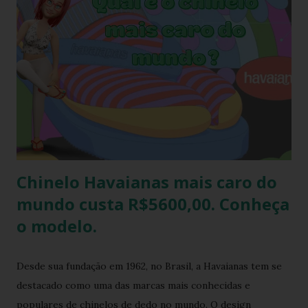
encolher de 1 a 2 cm. A comprovação é simples, se você
utilizar o chinelo adquirido no ano passado você verá que
ele está mais justo ao seu pé e se comprar um novo e
medir com o antigo a diferença irá aparecer também,
portanto não se assustem, chinelo de borracha encolhe
sim! * Fonte:
https://www.facebook.com/stillozcuritiba/posts/5438109
29037645 Logo temos que ter o cuidado de comprar os
chi...
Chinelo Havaianas mais caro do
mundo custa R$5600,00. Conheça
o modelo.
Desde sua fundação em 1962, no Brasil, a Havaianas tem se
destacado como uma das marcas mais conhecidas e
populares de chinelos de dedo no mundo. O design