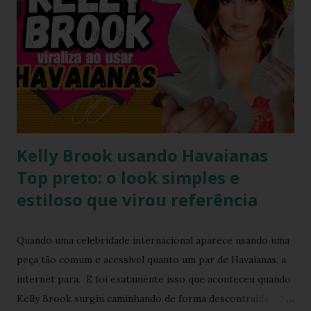
alagoano? O grande segredo deste lançamento está na
habilidade de traduzir a identidade cultural brasileira em um
acessório de moda contemporâneo, sem perder a essência
da versatilidade que consagrou o formato clássico. É a
união perfeita entre a tradição nordestina e a modernidade
urbana que o seu guarda-ro...
Kelly Brook usando Havaianas
Top preto: o look simples e
estiloso que virou referência
Quando uma celebridade internacional aparece usando uma
peça tão comum e acessível quanto um par de Havaianas, a
internet para. E foi exatamente isso que aconteceu quando
Kelly Brook surgiu caminhando de forma descontraída