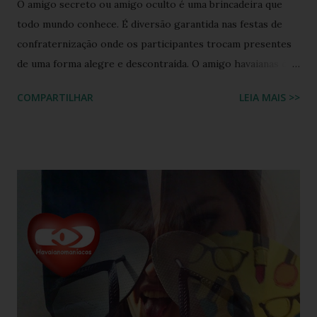
O amigo secreto ou amigo oculto é uma brincadeira que
todo mundo conhece. É diversão garantida nas festas de
confraternização onde os participantes trocam presentes
de uma forma alegre e descontraída. O amigo havaianas é
uma espécie de amigo secreto ou amigo oculto onde os
COMPARTILHAR
LEIA MAIS >>
participantes trocam exclusivamente sandálias havaianas
como presente. O amigo havaianas, caiu no gosto popular,
devido ao preço e variedade de modelos disponíveis
atualmente e afinal havaianas todo mundo usa! Geralmente
o amigo havaianas acontece no final do ano para
comemorar o final do ano letivo nas escolas, nas
confraternizações do trabalho, nas festas de fim de ano,
etc.. Além da diversão que a brincadeira proporciona,
também é uma excelente oportunidade de ganhar muitas
havaianas e incorporar sua coleção.