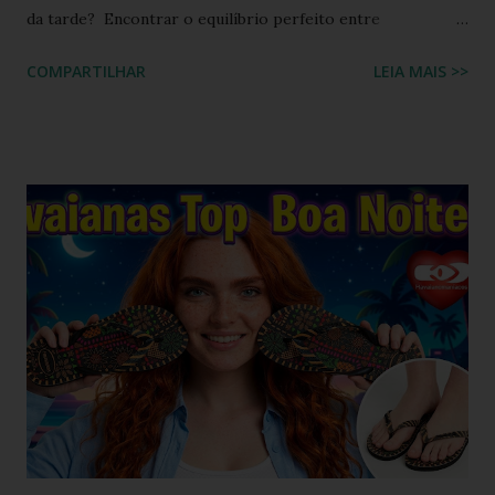
da tarde? Encontrar o equilíbrio perfeito entre
sofisticação visual e o aconchego da borracha macia
COMPARTILHAR
LEIA MAIS >>
costumava ser um desafio na moda feminina e urbana.
Contudo, as fronteiras entre o casual e o chique estão cada
vez mais tênues no street style global. Com o retorno
triunfal das estéticas e acessórios inspirados nos anos 90 e
2000, o famoso scrunchie aquele elástico de cabelo
revestido de tecido franzido conquistou passarelas, vitrines
e o guarda-roupa das principais influenciadoras de moda.
Percebendo esse movimento de resgate retrô com toque
contemporâneo, a Havaianas trouxe uma inovação que une
o melhor dos dois mundos. O Chinelo Havaianas Top
Scrunchie surge exatamente como essa resposta
fashionista: a fusão impecável da lendária sola de borracha
Havaianas com tiras revestidas de tecido drapeado com
toqu...