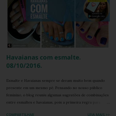
Havaianas . A ironia da "Basiquinha": O figurino de joias
Antes de chegarmos aos pés, precisamos falar sobre a
armadura de brilho que Paolla ostentou. O conjunto,
composto por um top e uma minissaia, não era apenas
"bordado", mas sim uma escultura de pedrarias
multicoloridas . ...
Havaianas com esmalte.
08/10/2016.
Esmalte e Havaianas sempre se deram muito bem quando
presente em um mesmo pé. Pensando no nosso público
feminino, o blog reuniu algumas sugestões de combinações
entre esmaltes e havaianas, pois a primeira regra para
estar de havaianas é ter os pés bem cuidados. FAÇA SUA
COMPARTILHAR
LEIA MAIS >>