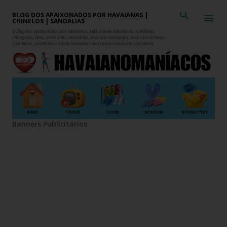
Pular para o conteúdo principal
BLOG DOS APAIXONADOS POR HAVAIANAS |
CHINELOS | SANDÁLIAS
O blog dos apaixonados por havaianas, seja chinelo havaianas, sandálias,
alpargatas, tênis, acessórios, vestuários, look com havaianas, look com chinelos
havaianas, novidades e moda havaianas masculina e havaianas feminina.
HOME
VÍDEOS
LOOKS
MODELOS
NEWSLETTER
Banners Publicitários