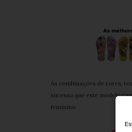
As combinações de cores, text
sucesso que este modelo cau
feminino.
Es