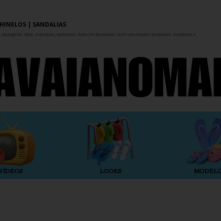
Pular para o conteúdo principal
HINELOS | SANDÁLIAS
 alpargatas, tênis, acessórios, vestuários, look com havaianas, look com chinelos havaianas, novidades e
VÍDEOS
LOOKS
MODEL