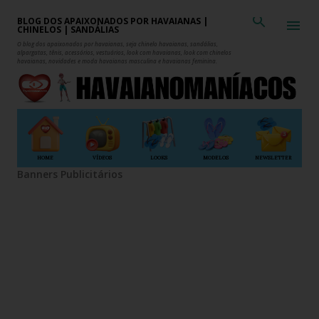
Pular para o conteúdo principal
BLOG DOS APAIXONADOS POR HAVAIANAS |
CHINELOS | SANDÁLIAS
O blog dos apaixonados por havaianas, seja chinelo havaianas, sandálias,
alpargatas, tênis, acessórios, vestuários, look com havaianas, look com chinelos
havaianas, novidades e moda havaianas masculina e havaianas feminina.
HOME
VÍDEOS
LOOKS
MODELOS
NEWSLETTER
Banners Publicitários