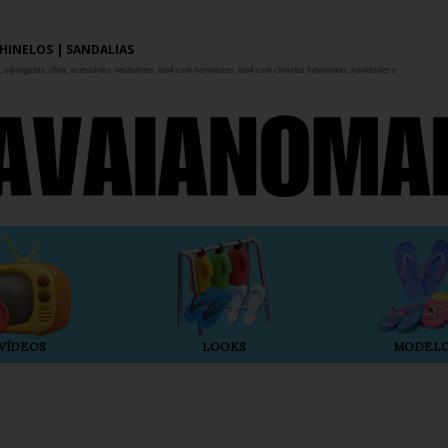
Pular para o conteúdo principal
HINELOS | SANDÁLIAS
 alpargatas, tênis, acessórios, vestuários, look com havaianas, look com chinelos havaianas, novidades e
VÍDEOS
LOOKS
MODEL