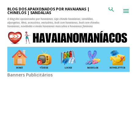
Pular para o conteúdo principal
BLOG DOS APAIXONADOS POR HAVAIANAS |
CHINELOS | SANDÁLIAS
O blog dos apaixonados por havaianas, seja chinelo havaianas, sandálias,
alpargatas, tênis, acessórios, vestuários, look com havaianas, look com chinelos
havaianas, novidades e moda havaianas masculina e havaianas feminina.
HOME
VÍDEOS
LOOKS
MODELOS
NEWSLETTER
Banners Publicitários