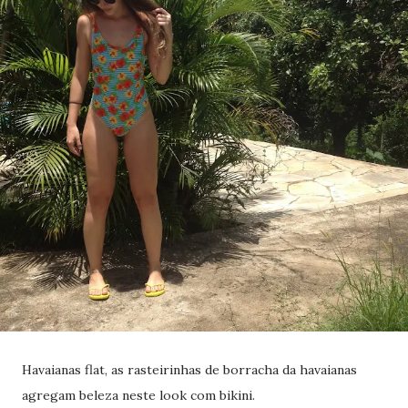
Havaianas flat, as rasteirinhas de borracha da havaianas
agregam beleza neste look com bikini.