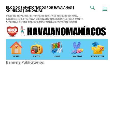
Pular para o conteúdo principal
BLOG DOS APAIXONADOS POR HAVAIANAS |
CHINELOS | SANDÁLIAS
O blog dos apaixonados por havaianas, seja chinelo havaianas, sandálias,
alpargatas, tênis, acessórios, vestuários, look com havaianas, look com chinelos
havaianas, novidades e moda havaianas masculina e havaianas feminina.
HOME
VÍDEOS
LOOKS
MODELOS
NEWSLETTER
Banners Publicitários