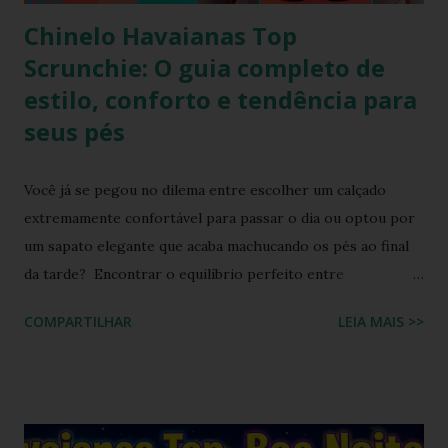
Chinelo Havaianas Top
Scrunchie: O guia completo de
estilo, conforto e tendência para
seus pés
Você já se pegou no dilema entre escolher um calçado
extremamente confortável para passar o dia ou optou por
um sapato elegante que acaba machucando os pés ao final
da tarde? Encontrar o equilíbrio perfeito entre
sofisticação visual e o aconchego da borracha macia
COMPARTILHAR
LEIA MAIS >>
costumava ser um desafio na moda feminina e urbana.
Contudo, as fronteiras entre o casual e o chique estão cada
vez mais tênues no street style global. Com o retorno
triunfal das estéticas e acessórios inspirados nos anos 90 e
2000, o famoso scrunchie aquele elástico de cabelo