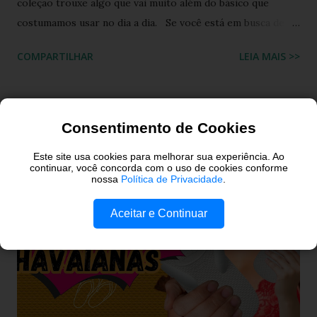
coleção trouxe algo que vai muito além do básico que
costumamos usar no dia a dia. Se você está em busca de
um calçado que une o conforto clássico da borracha com a
COMPARTILHAR
LEIA MAIS >>
riqueza cultural do Nordeste brasileiro, o Chinelo
Havaianas Top Boa Noite é a escolha ideal. Inspirado no
tradicional bordado da Ilha do Ferro, em Alagoas, este
modelo promete transformar o seu visual de verão em uma
Consentimento de Cookies
verdadeira declaração de estilo e arte. Você já imaginou
Este site usa cookies para melhorar sua experiência. Ao
carregar na sola dos seus pés uma tradição que é
continuar, você concorda com o uso de cookies conforme
nossa
Política de Privacidade
.
transmitida de geração em geração pelas artesãs do sertão
alagoano? O grande segredo deste lançamento está na
Aceitar e Continuar
habilidade de traduzir a identidade cultural brasileira em um
acessório de moda contemporâneo, sem perder a essência
da versatilidade que consagrou o formato clássico. É a
união perfeita entre a tradição nordestina e a modernidade
urbana que o seu guarda-ro...