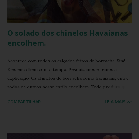
de responsabilidade social e ambiental, a havaianas
implementa práticas sustentáveis em sua p...
O solado dos chinelos Havaianas
encolhem.
Acontece com todos os calçados feitos de borracha. Sim!
Eles encolhem com o tempo. Pesquisamos e temos a
explicação. Os chinelos de borracha como havaianas, entre
todos os outros nesse estilo encolhem. Todo produto que
tem na sua composição a elasticidade irá sofrer influência
COMPARTILHAR
LEIA MAIS >>
tanto do calor quanto do frio, ou seja, durante o processo
de produção a matéria utilizada ainda não sofreu nenhuma
influência, ela é chamada de matéria virgem, o produto só
irá se alterar quando chegar na casa do consumidor, onde