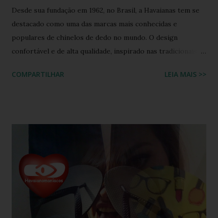
Desde sua fundação em 1962, no Brasil, a Havaianas tem se
destacado como uma das marcas mais conhecidas e
populares de chinelos de dedo no mundo. O design
confortável e de alta qualidade, inspirado nas tradicionais
sandálias japonesas, a Havaianas rapidamente conquistou o
COMPARTILHAR
LEIA MAIS >>
coração dos consumidores em todo o mundo. Hoje, a marca
é propriedade da Alpargatas S.A., uma empresa brasileira
que é uma das maiores fabricantes de calçados da América
Latina. A Havaianas é vendida em mais de 100 países, sendo
uma marca frequentemente associada ao estilo de vida
descontraído e ao clima quente. Além dos chinelos, a marca
também oferece bolsas, mochilas e acessórios, solidificando
sua presença na moda e na cultura popular. A Havaianas tem
colaborado com diversas marcas e celebridades ao longo
dos anos, criando coleções limitadas e edições especiais de
seus produtos. Amplamente conhecida por seus esforços