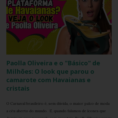
que moda não precisa ser cara, extravagante ou complexa e
que até as celebridades mais glamourosas valorizam peças
acessíveis que todo mundo pode ter. Hoje você vai ver por
que esse look viralizou, como a atriz combinou o modelo
Top preto, por que celebridades adoram esse clássico
brasileiro e como você pode reproduzir o visual da Kelly
Brook com facilidade. Vamos mergu...
Paolla Oliveira e o "Básico" de
Milhões: O look que parou o
camarote com Havaianas e
cristais
O Carnaval brasileiro é, sem dúvida, o maior palco de moda
a céu aberto do mundo. E, quando falamos de ícones que