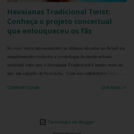
Havaianas Tradicional Twist:
Conheça o projeto conceitual
que enlouqueceu os fãs
Se você viveu intensamente as últimas décadas no Brasil ou
simplesmente respeita a cronologia da moda urbana
nacional, sabe que a Havaianas Tradicional é muito mais do
que um calçado de borracha. Com sua emblemática base
colorida e o topo da sola em uma cor contrastante, ela se
COMPARTILHAR
LEIA MAIS >>
consolidou como o maior ícone cultural das nossas praias,
calçadões e lares. Ela moldou a identidade visual de um país
inteiro. Mas o que acontece quando o fervor dos
colecionadores encontra as tendências futuristas de design
Tecnologia do Blogger
de calçados? A resposta está em um manifesto de
criatividade digital que está balançando as comunidades de
Havaianomaníacos