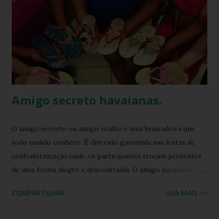
Amigo secreto havaianas.
O amigo secreto ou amigo oculto é uma brincadeira que
todo mundo conhece. É diversão garantida nas festas de
confraternização onde os participantes trocam presentes
de uma forma alegre e descontraída. O amigo havaianas é
uma espécie de amigo secreto ou amigo oculto onde os
COMPARTILHAR
LEIA MAIS >>
participantes trocam exclusivamente sandálias havaianas
como presente. O amigo havaianas, caiu no gosto popular,