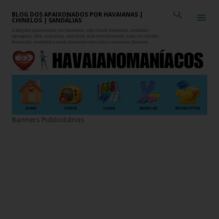
Pular para o conteúdo principal
BLOG DOS APAIXONADOS POR HAVAIANAS |
CHINELOS | SANDÁLIAS
O blog dos apaixonados por havaianas, seja chinelo havaianas, sandálias,
alpargatas, tênis, acessórios, vestuários, look com havaianas, look com chinelos
havaianas, novidades e moda havaianas masculina e havaianas feminina.
HOME
VÍDEOS
LOOKS
MODELOS
NEWSLETTER
Banners Publicitários