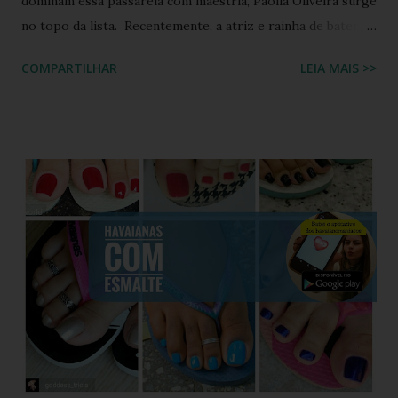
dominam essa passarela com maestria, Paolla Oliveira surge
no topo da lista. Recentemente, a atriz e rainha de bateria
quebrou a internet ao compartilhar os detalhes de sua
COMPARTILHAR
LEIA MAIS >>
preparação para o Camarote Havaianas , na Sapucaí. Com o
humor que lhe é peculiar, Paolla anunciou que iria "bem
basiquinha", enquanto exibia um figurino que é a própria
definição de opulência, criatividade e brasilidade. Nesta
matéria, mergulhamos nos detalhes técnicos e estéticos do
look, com foco especial no calçado que desafiou as leis da
gravidade e da moda: o salto plataforma construído com
Havaianas . A ironia da "Basiquinha": O figurino de joias
Antes de chegarmos aos pés, precisamos falar sobre a
armadura de brilho que Paolla ostentou. O conjunto,
composto por um top e uma minissaia, não era apenas
"bordado", mas sim uma escultura de pedrarias
multicoloridas . ...