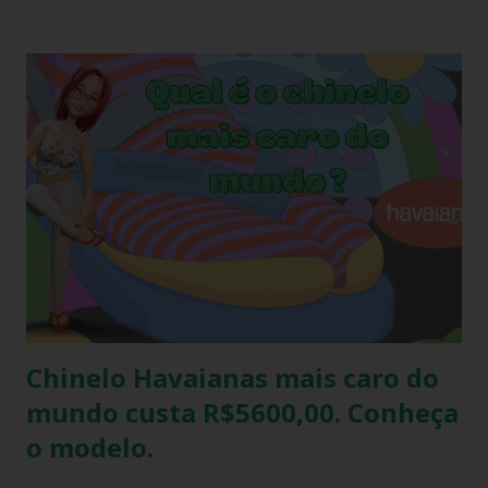
devido ao preço e variedade de modelos disponíveis
atualmente e afinal havaianas todo mundo usa! Geralmente
o amigo havaianas acontece no final do ano para
comemorar o final do ano letivo nas escolas, nas
confraternizações do trabalho, nas festas de fim de ano,
etc.. Além da diversão que a brincadeira proporciona,
também é uma excelente oportunidade de ganhar muitas
havaianas e incorporar sua coleção.
Chinelo Havaianas mais caro do
mundo custa R$5600,00. Conheça
o modelo.