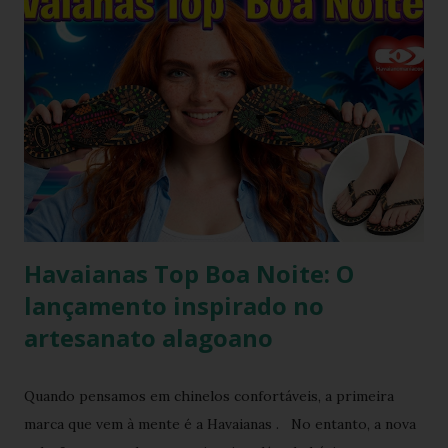
revestido de tecido franzido conquistou passarelas, vitrines
e o guarda-roupa das principais influenciadoras de moda.
Percebendo esse movimento de resgate retrô com toque
contemporâneo, a Havaianas trouxe uma inovação que une
o melhor dos dois mundos. O Chinelo Havaianas Top
Scrunchie surge exatamente como essa resposta
fashionista: a fusão impecável da lendária sola de borracha
Havaianas com tiras revestidas de tecido drapeado com
toqu...
Havaianas Top Boa Noite: O
lançamento inspirado no
artesanato alagoano
Quando pensamos em chinelos confortáveis, a primeira
marca que vem à mente é a Havaianas . No entanto, a nova