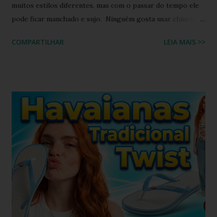
muitos estilos diferentes, mas com o passar do tempo ele
pode ficar manchado e sujo. Ninguém gosta usar chinelo
sujo ou um chinelo encardido, ainda mais forem na cor
COMPARTILHAR
LEIA MAIS >>
branca ou alguma cor clara, principalmente os chinelos
havaianas. O chinelo branco é um calçado coringa para
diversas composições de look do dia, porém possui o
inconveniente de ser um calçado fácil de sujar. Nada melhor
que um look com chinelo, não é mesmo? Não se preocupe,
existem ótimas técnicas que você pode usar para limpar e
deixar seu chinelo branco brilhando novamente. Aprenda
como fazer isso agora mesmo! Um chinelo que combina
muito bem com peças jeans é o chinelo havaianas modelo
tradicional, o modelo bicolor da havaianas. Principalmente o
modelo na versão branco e azul claro. Como manter
havaianas branca O chinelo branco é uma peça elegante que
combina com quase tudo, mas precisa de um pouco de ...