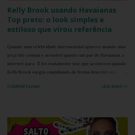
Kelly Brook usando Havaianas
Top preto: o look simples e
estiloso que virou referência
Quando uma celebridade internacional aparece usando uma
peça tão comum e acessível quanto um par de Havaianas, a
internet para. E foi exatamente isso que aconteceu quando
Kelly Brook surgiu caminhando de forma descontraída
usando Havaianas modelo Top preto , em um look casual
COMPARTILHAR
LEIA MAIS >>
que se tornou rapidamente uma inspiração para fãs de
moda e apaixonados pela marca. O encontro entre a
naturalidade de Kelly e a simplicidade clássica das Havaianas
criou um momento fashion que capturou a essência do
“estilo real da vida real”: confortável, descomplicado e
totalmente copiável. É aquele tipo de visual que mostra