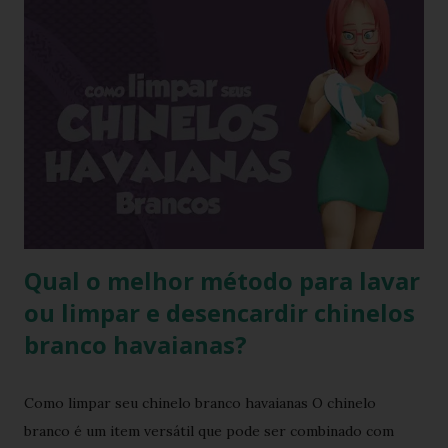
será molhado e exposto ao sol, sendo assim o chinelo pode
encolher de 1 a 2 cm. A comprovação é simples, se você
utilizar o chinelo adquirido no ano passado você verá que
ele está mais justo ao seu pé e se comprar um novo e
medir com o antigo a diferença irá aparecer também,
portanto não se assustem, chinelo de borracha encolhe
sim! * Fonte:
https://www.facebook.com/stillozcuritiba/posts/5438109
29037645 Logo temos que ter o cuidado de comprar os
chi...
Qual o melhor método para lavar
ou limpar e desencardir chinelos
branco havaianas?
Como limpar seu chinelo branco havaianas O chinelo
branco é um item versátil que pode ser combinado com