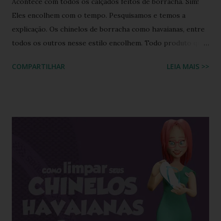
Acontece com todos os calçados feitos de borracha. Sim!
Eles encolhem com o tempo. Pesquisamos e temos a
explicação. Os chinelos de borracha como havaianas, entre
todos os outros nesse estilo encolhem. Todo produto que
tem na sua composição a elasticidade irá sofrer influência
COMPARTILHAR
LEIA MAIS >>
tanto do calor quanto do frio, ou seja, durante o processo
de produção a matéria utilizada ainda não sofreu nenhuma
influência, ela é chamada de matéria virgem, o produto só
irá se alterar quando chegar na casa do consumidor, onde
será molhado e exposto ao sol, sendo assim o chinelo pode
encolher de 1 a 2 cm. A comprovação é simples, se você
utilizar o chinelo adquirido no ano passado você verá que
ele está mais justo ao seu pé e se comprar um novo e
medir com o antigo a diferença irá aparecer também,
portanto não se assustem, chinelo de borracha encolhe
sim! * Fonte: