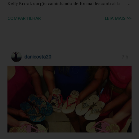
Kelly Brook surgiu caminhando de forma descontraída
usando Havaianas modelo Top preto , em um look casual
COMPARTILHAR
LEIA MAIS >>
que se tornou rapidamente uma inspiração para fãs de
moda e apaixonados pela marca. O encontro entre a
naturalidade de Kelly e a simplicidade clássica das Havaianas
criou um momento fashion que capturou a essência do
“estilo real da vida real”: confortável, descomplicado e
totalmente copiável. É aquele tipo de visual que mostra
que moda não precisa ser cara, extravagante ou complexa e
que até as celebridades mais glamourosas valorizam peças
acessíveis que todo mundo pode ter. Hoje você vai ver por
que esse look viralizou, como a atriz combinou o modelo
Top preto, por que celebridades adoram esse clássico
brasileiro e como você pode reproduzir o visual da Kelly
Brook com facilidade. Vamos mergu...