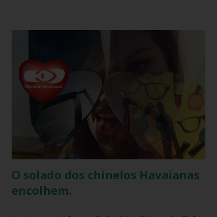
que é uma das maiores fabricantes de calçados da América
Latina. A Havaianas é vendida em mais de 100 países, sendo
uma marca frequentemente associada ao estilo de vida
descontraído e ao clima quente. Além dos chinelos, a marca
também oferece bolsas, mochilas e acessórios, solidificando
sua presença na moda e na cultura popular. A Havaianas tem
colaborado com diversas marcas e celebridades ao longo
dos anos, criando coleções limitadas e edições especiais de
seus produtos. Amplamente conhecida por seus esforços
de responsabilidade social e ambiental, a havaianas
implementa práticas sustentáveis em sua p...
O solado dos chinelos Havaianas
encolhem.