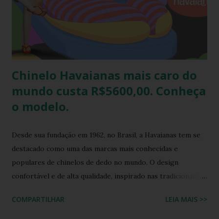
havaianas e incorporar sua coleção.
Chinelo Havaianas mais caro do
mundo custa R$5600,00. Conheça
o modelo.
Desde sua fundação em 1962, no Brasil, a Havaianas tem se
destacado como uma das marcas mais conhecidas e
populares de chinelos de dedo no mundo. O design
confortável e de alta qualidade, inspirado nas tradicionais
sandálias japonesas, a Havaianas rapidamente conquistou o
COMPARTILHAR
LEIA MAIS >>
coração dos consumidores em todo o mundo. Hoje, a marca
é propriedade da Alpargatas S.A., uma empresa brasileira