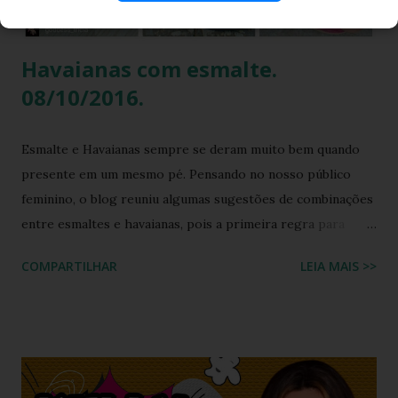
multicoloridas . ...
Havaianas com esmalte.
08/10/2016.
Esmalte e Havaianas sempre se deram muito bem quando
presente em um mesmo pé. Pensando no nosso público
feminino, o blog reuniu algumas sugestões de combinações
entre esmaltes e havaianas, pois a primeira regra para
estar de havaianas é ter os pés bem cuidados. FAÇA SUA
COMPARTILHAR
LEIA MAIS >>
BUSCA PERSONALIZADA NOS ACERVOS DO BLOG