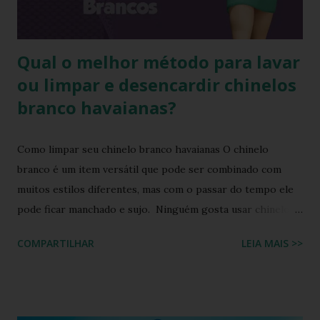
https://www.facebook.com/stillozcuritiba/posts/5438109
29037645 Logo temos que ter o cuidado de comprar os
chi...
Qual o melhor método para lavar
ou limpar e desencardir chinelos
branco havaianas?
Como limpar seu chinelo branco havaianas O chinelo
branco é um item versátil que pode ser combinado com
muitos estilos diferentes, mas com o passar do tempo ele
pode ficar manchado e sujo. Ninguém gosta usar chinelo
sujo ou um chinelo encardido, ainda mais forem na cor
COMPARTILHAR
LEIA MAIS >>
branca ou alguma cor clara, principalmente os chinelos
havaianas. O chinelo branco é um calçado coringa para
diversas composições de look do dia, porém possui o
inconveniente de ser um calçado fácil de sujar. Nada melhor