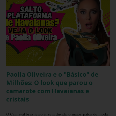
verdadeira declaração de estilo e arte. Você já imaginou
carregar na sola dos seus pés uma tradição que é
transmitida de geração em geração pelas artesãs do sertão
alagoano? O grande segredo deste lançamento está na
habilidade de traduzir a identidade cultural brasileira em um
acessório de moda contemporâneo, sem perder a essência
da versatilidade que consagrou o formato clássico. É a
união perfeita entre a tradição nordestina e a modernidade
urbana que o seu guarda-ro...
Paolla Oliveira e o "Básico" de
Milhões: O look que parou o
camarote com Havaianas e
cristais
O Carnaval brasileiro é, sem dúvida, o maior palco de moda