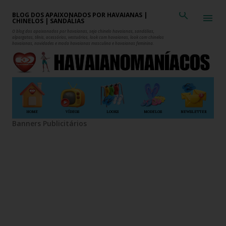
Pular para o conteúdo principal
BLOG DOS APAIXONADOS POR HAVAIANAS |
CHINELOS | SANDÁLIAS
O blog dos apaixonados por havaianas, seja chinelo havaianas, sandálias,
alpargatas, tênis, acessórios, vestuários, look com havaianas, look com chinelos
havaianas, novidades e moda havaianas masculina e havaianas feminina.
HOME
VÍDEOS
LOOKS
MODELOS
NEWSLETTER
Banners Publicitários