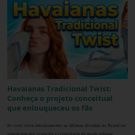
que um look com chinelo, não é mesmo? Não se preocupe,
existem ótimas técnicas que você pode usar para limpar e
deixar seu chinelo branco brilhando novamente. Aprenda
como fazer isso agora mesmo! Um chinelo que combina
muito bem com peças jeans é o chinelo havaianas modelo
tradicional, o modelo bicolor da havaianas. Principalmente o
modelo na versão branco e azul claro. Como manter
havaianas branca O chinelo branco é uma peça elegante que
combina com quase tudo, mas precisa de um pouco de ...
Havaianas Tradicional Twist:
Conheça o projeto conceitual
que enlouqueceu os fãs
Se você viveu intensamente as últimas décadas no Brasil ou
simplesmente respeita a cronologia da moda urbana