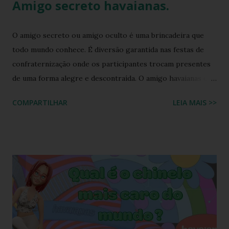
Amigo secreto havaianas.
O amigo secreto ou amigo oculto é uma brincadeira que
todo mundo conhece. É diversão garantida nas festas de
confraternização onde os participantes trocam presentes
de uma forma alegre e descontraída. O amigo havaianas é
uma espécie de amigo secreto ou amigo oculto onde os
COMPARTILHAR
LEIA MAIS >>
participantes trocam exclusivamente sandálias havaianas
como presente. O amigo havaianas, caiu no gosto popular,
devido ao preço e variedade de modelos disponíveis
atualmente e afinal havaianas todo mundo usa! Geralmente
o amigo havaianas acontece no final do ano para
comemorar o final do ano letivo nas escolas, nas
confraternizações do trabalho, nas festas de fim de ano,
etc.. Além da diversão que a brincadeira proporciona,
também é uma excelente oportunidade de ganhar muitas