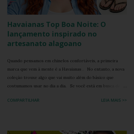
Havaianas com tiras revestidas de tecido drapeado com
toqu...
Havaianas Top Boa Noite: O
lançamento inspirado no
artesanato alagoano
Quando pensamos em chinelos confortáveis, a primeira
marca que vem à mente é a Havaianas . No entanto, a nova
coleção trouxe algo que vai muito além do básico que
costumamos usar no dia a dia. Se você está em busca de
um calçado que une o conforto clássico da borracha com a
COMPARTILHAR
LEIA MAIS >>
riqueza cultural do Nordeste brasileiro, o Chinelo
Havaianas Top Boa Noite é a escolha ideal. Inspirado no
tradicional bordado da Ilha do Ferro, em Alagoas, este
modelo promete transformar o seu visual de verão em uma