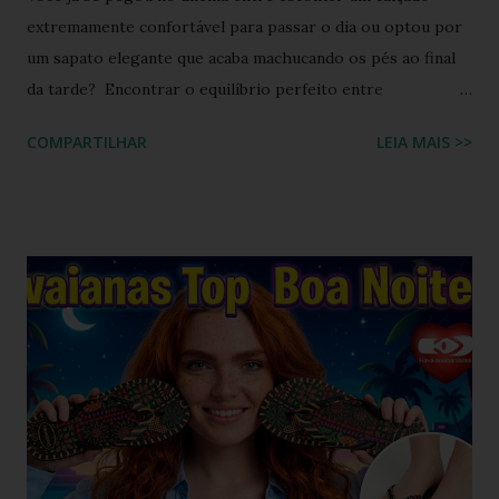
extremamente confortável para passar o dia ou optou por
um sapato elegante que acaba machucando os pés ao final
da tarde? Encontrar o equilíbrio perfeito entre
sofisticação visual e o aconchego da borracha macia
COMPARTILHAR
LEIA MAIS >>
costumava ser um desafio na moda feminina e urbana.
Contudo, as fronteiras entre o casual e o chique estão cada
vez mais tênues no street style global. Com o retorno
triunfal das estéticas e acessórios inspirados nos anos 90 e
2000, o famoso scrunchie aquele elástico de cabelo
revestido de tecido franzido conquistou passarelas, vitrines
e o guarda-roupa das principais influenciadoras de moda.
Percebendo esse movimento de resgate retrô com toque
contemporâneo, a Havaianas trouxe uma inovação que une
o melhor dos dois mundos. O Chinelo Havaianas Top
Scrunchie surge exatamente como essa resposta
fashionista: a fusão impecável da lendária sola de borracha