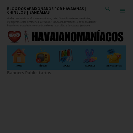
Pular para o conteúdo principal
BLOG DOS APAIXONADOS POR HAVAIANAS |
CHINELOS | SANDÁLIAS
O blog dos apaixonados por havaianas, seja chinelo havaianas, sandálias,
alpargatas, tênis, acessórios, vestuários, look com havaianas, look com chinelos
havaianas, novidades e moda havaianas masculina e havaianas feminina.
HOME
VÍDEOS
LOOKS
MODELOS
NEWSLETTER
Banners Publicitários