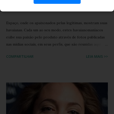
29/12/2012
Espaço, onde os apaixonados pelas legítimas, mostram suas
havaianas. Cada um ao seu modo, estes havaianomaníacos
exibe sua paixão pelo produto através de fotos publicadas
nas mídias sociais, em seus perfis, que são reunidas aqui
pelo blog, onde compartilhamos com vocês leitores.
COMPARTILHAR
LEIA MAIS >>