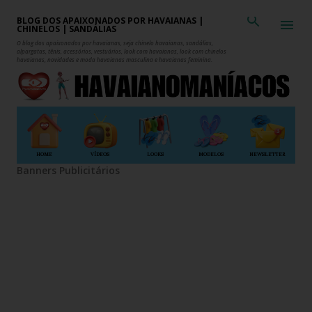
Pular para o conteúdo principal
BLOG DOS APAIXONADOS POR HAVAIANAS |
CHINELOS | SANDÁLIAS
O blog dos apaixonados por havaianas, seja chinelo havaianas, sandálias,
alpargatas, tênis, acessórios, vestuários, look com havaianas, look com chinelos
havaianas, novidades e moda havaianas masculina e havaianas feminina.
HOME
VÍDEOS
LOOKS
MODELOS
NEWSLETTER
Banners Publicitários