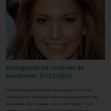
g
e
n
s
Navegando na internet de
havaianas. 31/12/2012
Olá havaianomaníacos, mais um ano passou e o blog
continua firme, divulgando lançamentos, mostrando que
todo mundo usa havaianas, até as celebridades . Todo
mundo usa e adora! São várias fotos publicadas nas mídias