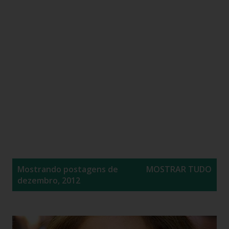
P
Mostrando postagens de
MOSTRAR TUDO
o
dezembro, 2012
s
t
a