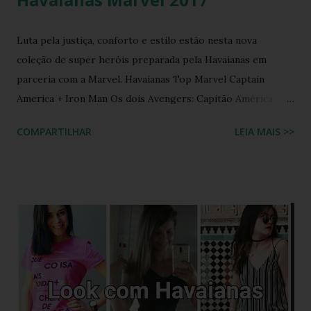
Luta pela justiça, conforto e estilo estão nesta nova
coleção de super heróis preparada pela Havaianas em
parceria com a Marvel. Havaianas Top Marvel Captain
America + Iron Man Os dois Avengers: Capitão América e
Homem de Ferro estão presentes no solado das sandálias
COMPARTILHAR
LEIA MAIS >>
com ilustrações clássicas. Nas tiras, o logotipo branco da
Havaianas nas tiras azuis completa a aparência. Havaianas
Top Marvel Spiderman Homem Aranha também não fica de
fora desta. O personagem aparece em ação nos quadrinhos
estampados no modelo top com solado na cor branca e
tiras azuis. O logotipo da havaianas como sempre nesta
coleção, vem em destaque nas tiras. Havaianas Top Marvel
Este é um dos meus modelos preferidos para esta coleção.
Vários personagens do universo da Marvel estão