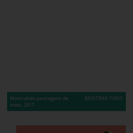
P
Mostrando postagens de
MOSTRAR TUDO
o
maio, 2017
s
t
a