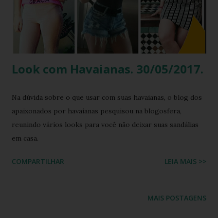
estampados neste modelo, deixando o visual super
atraente. As tiras e o logo da havaianas incrementam este
visual. KIDS MARVEL TOP CAPTAIN AMERICA + IRON MAN
Até mesmo os mais pequenos fãs d...
Look com Havaianas. 30/05/2017.
Na dúvida sobre o que usar com suas havaianas, o blog dos
apaixonados por havaianas pesquisou na blogosfera,
reunindo vários looks para você não deixar suas sandálias
em casa.
COMPARTILHAR
LEIA MAIS >>
MAIS POSTAGENS