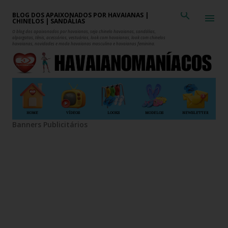
Pular para o conteúdo principal
BLOG DOS APAIXONADOS POR HAVAIANAS |
CHINELOS | SANDÁLIAS
O blog dos apaixonados por havaianas, seja chinelo havaianas, sandálias,
alpargatas, tênis, acessórios, vestuários, look com havaianas, look com chinelos
havaianas, novidades e moda havaianas masculina e havaianas feminina.
HOME
VÍDEOS
LOOKS
MODELOS
NEWSLETTER
Banners Publicitários