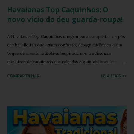
Havaianas Top Caquinhos: O
novo vício do deu guarda-roupa!
A Havaianas Top Caquinhos chegou para conquistar os pés
das brasileiras que amam conforto, design autêntico e um
toque de memória afetiva. Inspirada nos tradicionais
mosaicos de caquinhos das calçadas e quintais brasileiros,
essa nova sandália une o clássico ao contemporâneo,
COMPARTILHAR
LEIA MAIS >>
tornando-se o calçado perfeito para o dia a dia, viagens e
looks de verão. Com preço acessível de R$ 89,99 , o modelo
já é um dos mais comentados da temporada. Se você busca
Havaianas Top Caquinhos , sandália caquinhos Havaianas ,
lançamento Havaianas 2026 ou quer saber onde comprar o
chinelo mais fofo do momento, continue lendo. Neste
conteúdo, vamos explorar todos os detalhes, benefícios,