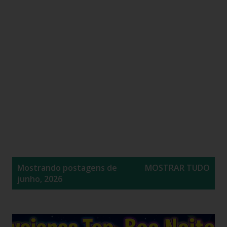
P
Mostrando postagens de
MOSTRAR TUDO
o
junho, 2026
s
t
a