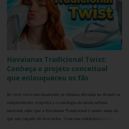
combinações de looks e razões para você garantir o seu
par agora. O que são os caquinhos e por que viraram
tendência? Os caquinhos são aqueles pequenos pedaços de
cerâmica ou azulejo usados em mosaicos típicos das
calçadas brasileiras, especialmente em cidades como Rio de
Janeiro, São Paulo e Minas Gerais. Essa estética r...
Havaianas Tradicional Twist:
Conheça o projeto conceitual
que enlouqueceu os fãs
Se você viveu intensamente as últimas décadas no Brasil ou
simplesmente respeita a cronologia da moda urbana
nacional, sabe que a Havaianas Tradicional é muito mais do
que um calçado de borracha. Com sua emblemática base
colorida e o topo da sola em uma cor contrastante, ela se