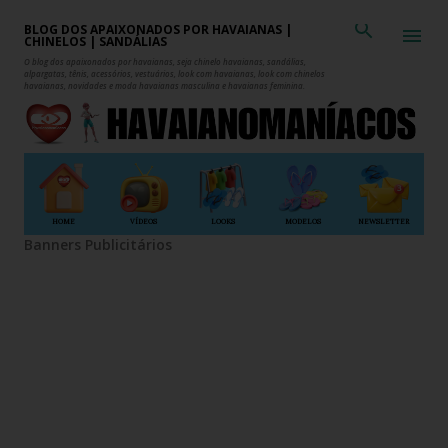
Pular para o conteúdo principal
BLOG DOS APAIXONADOS POR HAVAIANAS |
CHINELOS | SANDÁLIAS
O blog dos apaixonados por havaianas, seja chinelo havaianas, sandálias,
alpargatas, tênis, acessórios, vestuários, look com havaianas, look com chinelos
havaianas, novidades e moda havaianas masculina e havaianas feminina.
HOME
VÍDEOS
LOOKS
MODELOS
NEWSLETTER
Banners Publicitários