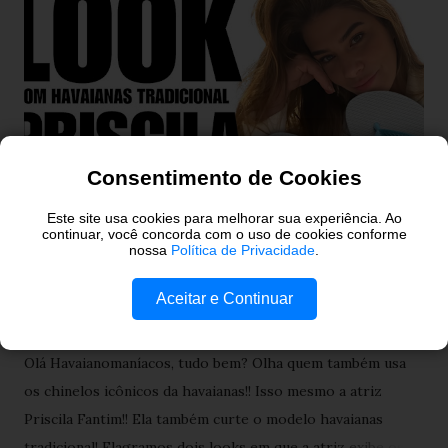
g
e
n
s
Consentimento de Cookies
Este site usa cookies para melhorar sua experiência. Ao
continuar, você concorda com o uso de cookies conforme
nossa
Política de Privacidade
.
O Look com havaianas
tradicional da Priscila Fantin
Aceitar e Continuar
Olá Havaianomaníacos, tudo bem? Olha quem também usa
os chinelos icônicos da havaianas!! Isso mesmo a atriz
Priscila Fantim!! Ela também curte o modelo havaianas
tradicional! Flagramos dois looks em que a atriz exibe os