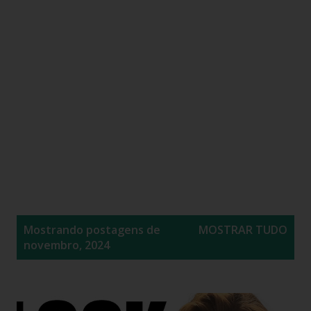
P
Mostrando postagens de
MOSTRAR TUDO
o
novembro, 2024
s
t
a