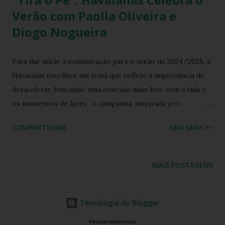
Verão com Paolla Oliveira e
Diogo Nogueira
Para dar início à comunicação para o verão de 2024/2025, a
Havaianas escolheu um tema que reflete a importância de
desacelerar, buscando uma conexão mais leve com a vida e
os momentos de lazer. A campanha, inspirada pelo
conceito de “Tira o pé. Vai de Havaianas”, convida o público
COMPARTILHAR
LEIA MAIS >>
a desfrutar do verão de forma mais tranquila, apreciando as
pequenas pausas e fugindo da rotina acelerada do dia a dia.
Para transmitir essa mensagem, a marca lançou um novo
MAIS POSTAGENS
comercial estrelado pelo casal Paolla Oliveira e Diogo
Nogueira, dois ícones da cultura brasileira e símbolos de
descontração e carisma. No filme, que estreou em grande
Tecnologia do Blogger
estilo durante o intervalo do programa Fantástico, da TV
Havaianomaníacos