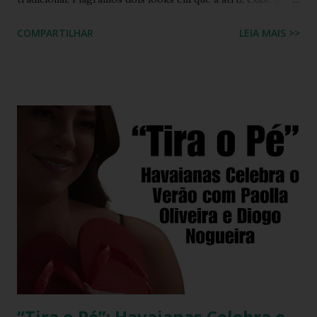
chinelos Havaianas modelo tradicional nos pés. No
COMPARTILHAR
LEIA MAIS >>
primeiro look, Priscila está pronta para mais um dia de
trabalho. Ela veste uma blusa roxa sem mangas, combinada
com uma saia da mesma cor, adornada com detalhes em
amarelo e verde. Para garantir conforto sem abrir mão do
estilo, Priscila escolheu os clássicos chinelos Havaianas
modelo tradicional, em azul claro e branco — um ícone que
nunca sai de moda. Completando o visual, ela carrega uma
charmosa bolsa rosa com estampa quadriculada, que traz
um toque extra de personalidade. Já no segundo look,
Priscila aposta em um estilo leve e sofisticado, perfeito
para momentos casuais com um toque de elegância. Ela
veste um charmoso vestido curto de cor azul-escuro, que
destaca sua figura e confere um ar de sofisticação
discreta....
“Tira o Pé”: Havaianas Celebra o