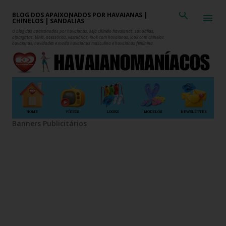
Pular para o conteúdo principal
BLOG DOS APAIXONADOS POR HAVAIANAS |
CHINELOS | SANDÁLIAS
O blog dos apaixonados por havaianas, seja chinelo havaianas, sandálias,
alpargatas, tênis, acessórios, vestuários, look com havaianas, look com chinelos
havaianas, novidades e moda havaianas masculina e havaianas feminina.
HOME
VÍDEOS
LOOKS
MODELOS
NEWSLETTER
Banners Publicitários