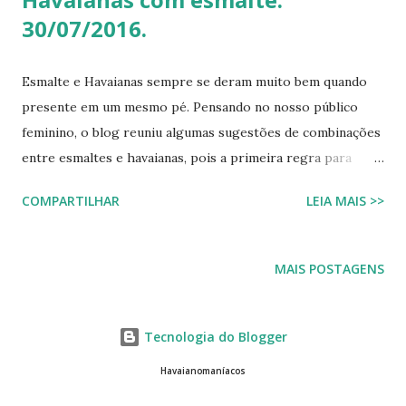
30/07/2016.
Esmalte e Havaianas sempre se deram muito bem quando
presente em um mesmo pé. Pensando no nosso público
feminino, o blog reuniu algumas sugestões de combinações
entre esmaltes e havaianas, pois a primeira regra para
estar de havaianas é ter os pés bem cuidados. FAÇA SUA
COMPARTILHAR
LEIA MAIS >>
BUSCA PERSONALIZADA NOS ACERVOS DO BLOG
MAIS POSTAGENS
Tecnologia do Blogger
Havaianomaníacos