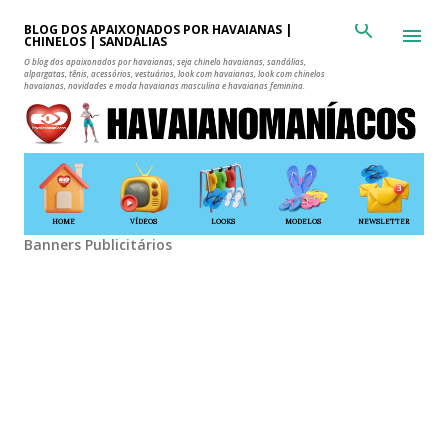
Pular para o conteúdo principal
BLOG DOS APAIXONADOS POR HAVAIANAS |
CHINELOS | SANDÁLIAS
O blog dos apaixonados por havaianas, seja chinelo havaianas, sandálias,
alpargatas, tênis, acessórios, vestuários, look com havaianas, look com chinelos
havaianas, novidades e moda havaianas masculina e havaianas feminina.
HOME
VÍDEOS
LOOKS
MODELOS
NEWSLETTER
Banners Publicitários