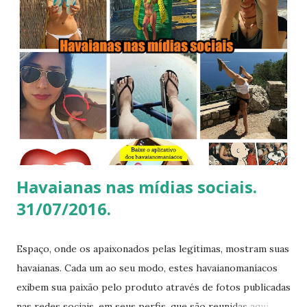
g
e
n
s
Havaianas nas mídias sociais.
31/07/2016.
Espaço, onde os apaixonados pelas legítimas, mostram suas
havaianas. Cada um ao seu modo, estes havaianomaníacos
exibem sua paixão pelo produto através de fotos publicadas
nas redes sociais, em seus perfis, que são reunidas aqui