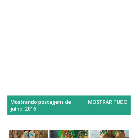
P
Mostrando postagens de
MOSTRAR TUDO
o
julho, 2016
s
t
a