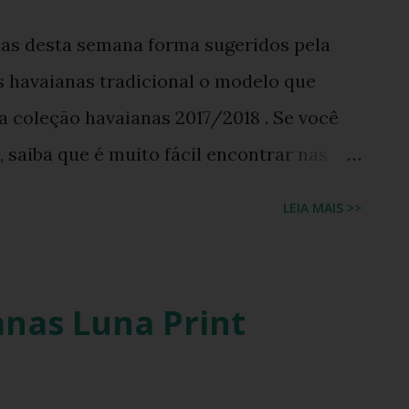
nas desta semana forma sugeridos pela
s havaianas tradicional o modelo que
 coleção havaianas 2017/2018 . Se você
 saiba que é muito fácil encontrar nas
rcados. VEJA O LOOK NO NOSSO CANAL DO
LEIA MAIS >>
nas Luna Print