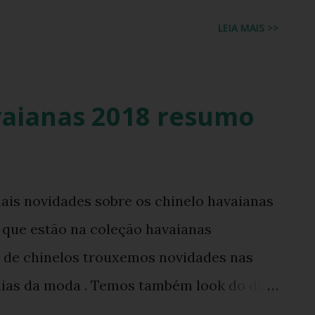
LEIA MAIS >>
vaianas 2018 resumo
is novidades sobre os chinelo havaianas
 que estão na coleção havaianas
 de chinelos trouxemos novidades nas
lias da moda . Temos também look do dia
ca Laryssa Cyrillo. VEJA O LOOK NO