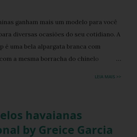
ininas ganham mais um modelo para você
ara diversas ocasiões do seu cotidiano. A
p é uma bela alpargata branca com
 com a mesma borracha do chinelo
as promete ser um sucesso entre as
LEIA MAIS >>
 um calçado feminino lindo e super
s Havaianas podem ser encontradas nas
 em breve no e-commerce da marca nas
elos havaianas
 40.
nal by Greice Garcia