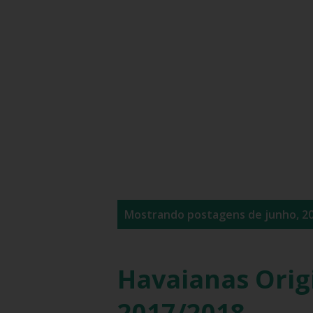
P
Mostrando postagens de junho, 2
o
s
Havaianas Orig
t
2017/2018