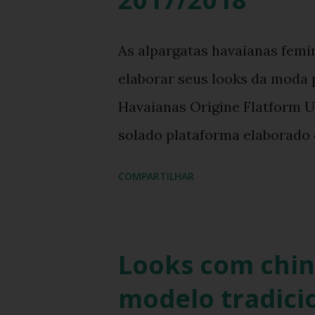
a
g
As alpargatas havaianas fem
e
elaborar seus looks da moda p
n
Havaianas Origine Flatform U
s
solado plataforma elaborado
havaianas . As novas havaian
COMPARTILHAR
havaianomaníacas pois este é
confortável. Estas Alpargata
lojas franquias Havaianas e
Looks com chin
numerações que vão do 33 ao
modelo tradicio