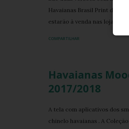
Havaianas Brasil Print da co
estarão à venda nas lojas de c
COMPARTILHAR
Havaianas Moo
2017/2018
A tela com aplicativos dos s
chinelo havaianas . A Coleçã