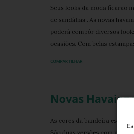
Seus looks da moda ficarão m
de sandálias . As novas havai
poderá compôr diversos looks
ocasiões. Com belas estampas
estilo sandalias gladiadora
COMPARTILHAR
até o 41/42. As Havaianas Lu
nas lojas Havaianas e em br
Novas Havaianas
As cores da bandeira estão co
Es
São duas versões com numera