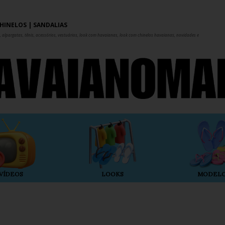
Pular para o conteúdo principal
HINELOS | SANDÁLIAS
 alpargatas, tênis, acessórios, vestuários, look com havaianas, look com chinelos havaianas, novidades e
VÍDEOS
LOOKS
MODEL