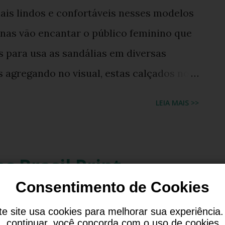
ais lindos e confortáveis nesses modelos
anas vão encantar o público feminino que
 para usa as sandálias em diversas
 agregando no visual, estas calçados no
s possuem numerações que vão do 33/34
LEIA MAIS >>
na Print já podem ser encontradas à venda
eve no e-commerce da marca.
 Brasil Print
Consentimento de Cookies
lorindo os chinelo de dedo Havaianas .
te site usa cookies para melhorar sua experiência.
ções que vão do 33/34 até o 45/46. As
continuar, você concorda com o uso de cookies