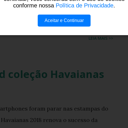
conforme nossa
Política de Privacidade
.
leção Havaianas 2017/2018 em breve
alçados de todo Brasil.
Aceitar e Continuar
LEIA MAIS >>
d coleção Havaianas
martphones foram parar nas estampas do
o Havaianas 2018 renova o sucesso da