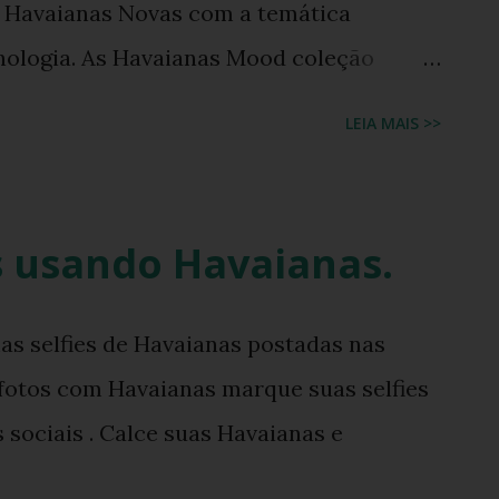
s Havaianas Novas com a temática
nologia. As Havaianas Mood coleção
venda nas lojas franquias da marca, lojas
LEIA MAIS >>
ommerce da Havaianas, com numerações
 Não deixe seus pés de fora desta
as usando Havaianas.
s selfies de Havaianas postadas nas
 fotos com Havaianas marque suas selfies
 sociais . Calce suas Havaianas e