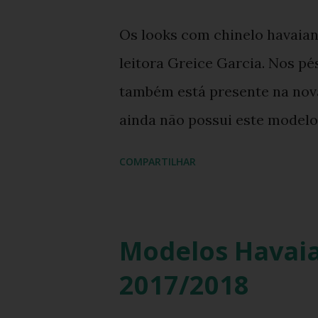
Os looks com chinelo havaia
leitora Greice Garcia. Nos pé
também está presente na nova
ainda não possui este modelo,
lojas Havaianas e superme
COMPARTILHAR
YOUTUBE. CLIQUE AQUI.
Modelos Havaia
2017/2018