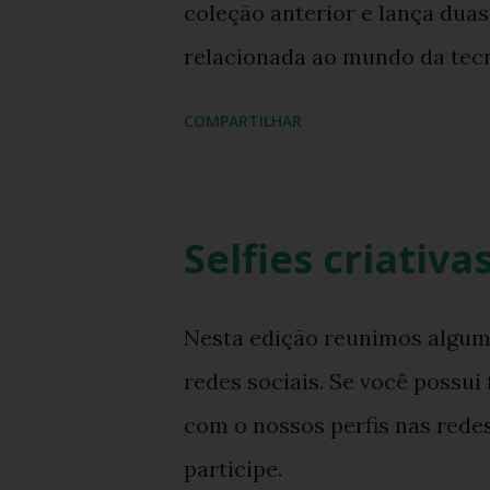
coleção anterior e lança dua
relacionada ao mundo da tec
2017/2018 em breve estarão à 
COMPARTILHAR
conceito da marca e no e-c
que vão do 33/34 até o 45/46.
novidade.
Selfies criativ
Nesta edição reunimos alguma
redes sociais. Se você possui
com o nossos perfis nas redes
participe.