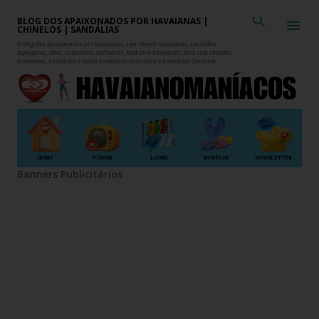
Pular para o conteúdo principal
BLOG DOS APAIXONADOS POR HAVAIANAS |
CHINELOS | SANDÁLIAS
O blog dos apaixonados por havaianas, seja chinelo havaianas, sandálias,
alpargatas, tênis, acessórios, vestuários, look com havaianas, look com chinelos
havaianas, novidades e moda havaianas masculina e havaianas feminina.
HOME
VÍDEOS
LOOKS
MODELOS
NEWSLETTER
Banners Publicitários