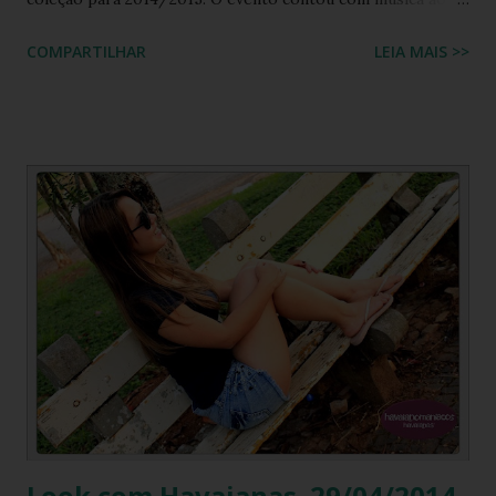
vivo além de uma feira montada no local com os produtos
COMPARTILHAR
LEIA MAIS >>
da marca. O blog reuniu algumas fotos de alguns modelos
que serão parte desta coleção e você confere em primeira
mão aqui. Na coleção 2015, os Mínions vão colorir as
estampas das havaianas, dando um toque alegre que irá
cativar adultos e crianças. O casal mais famoso da Disney, os
ratinhos Mickey e Minnie, seguindo o sucesso das coleções
passadas, retornam na coleção 2015 em novas estampas. A
animação Frozen da Disney, que foi sucesso nos cinemas,
agora também estreiam na coleção 2015 e prometem
repetir o sucesso no solado das havaianas. Os
personagens da turma do Snoopy são umas das novidades
para esta coleção e já estreiam ...
Look com Havaianas. 29/04/2014