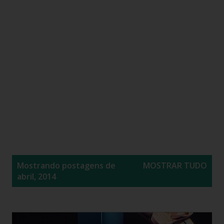
P
Mostrando postagens de
MOSTRAR TUDO
o
abril, 2014
s
t
a