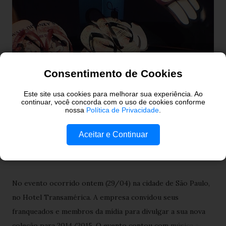
g
e
n
s
Consentimento de Cookies
Este site usa cookies para melhorar sua experiência. Ao
continuar, você concorda com o uso de cookies conforme
nossa
Política de Privacidade
.
Havaianas lança sua coleção
Aceitar e Continuar
2015.
No evento ocorrido ontem (29/04) na cidade de São Paulo,
no Hotel Transamérica. A empresa convidou seus
franqueados e membros da mídia para divulgar a sua nova
coleção para 2014/2015. O evento contou com música ao